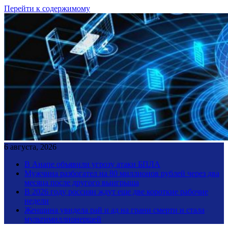
Перейти к содержимому
6 августа, 2026
В Анапе объявили угрозу атаки БПЛА
Мужчина разбогател на 80 миллионов рублей через два
месяца после другого выигрыша
В 2026 году россиян ждут еще две короткие рабочие
недели
Женщина увидела рай и ад на грани смерти и стала
мультимиллионершей