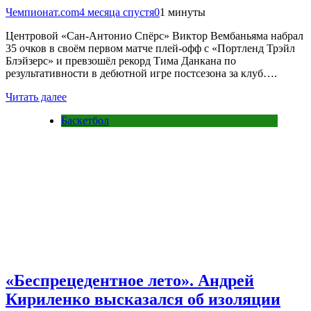
Чемпионат.com
4 месяца спустя
0
1 минуты
Центровой «Сан-Антонио Спёрс» Виктор Вембаньяма набрал
35 очков в своём первом матче плей-офф с «Портленд Трэйл
Блэйзерс» и превзошёл рекорд Тима Данкана по
результативности в дебютной игре постсезона за клуб….
Читать далее
Баскетбол
«Беспрецедентное лето». Андрей
Кириленко высказался об изоляции