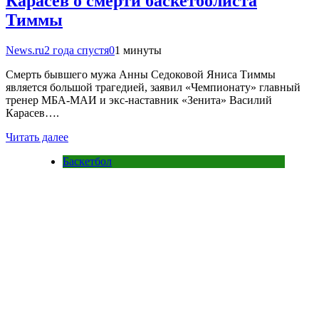
Карасев о смерти баскетболиста
Тиммы
News.ru
2 года спустя
0
1 минуты
Смерть бывшего мужа Анны Седоковой Яниса Тиммы
является большой трагедией, заявил «Чемпионату» главный
тренер МБА-МАИ и экс-наставник «Зенита» Василий
Карасев….
Читать далее
Баскетбол