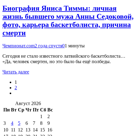
Биография Яниса Тиммы: личная
жизнь бывшего мужа Анны Седоковой,
фото, карьера баскетболиста, причина
смерти
Чемпионат.com
2 года спустя
0
1 минуты
Сегодня не стало известного латвийского баскетболиста…
«Да, человек смертен, но это было бы ещё полбеды.
Читать далее
1
2
Август 2026
Пн
Вт
Ср
Чт
Пт
Сб
Вс
1
2
3
4
5
6
7
8
9
10
11
12
13
14
15
16