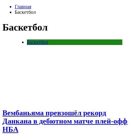
Главная
Баскетбол
Баскетбол
Баскетбол
Вембаньяма превзошёл рекорд
Данкана в дебютном матче плей-офф
НБА