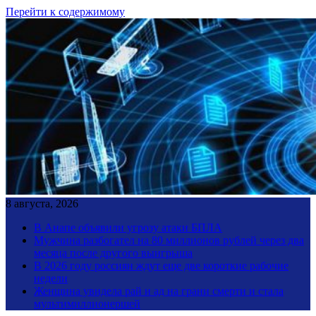
Перейти к содержимому
8 августа, 2026
В Анапе объявили угрозу атаки БПЛА
Мужчина разбогател на 80 миллионов рублей через два
месяца после другого выигрыша
В 2026 году россиян ждут еще две короткие рабочие
недели
Женщина увидела рай и ад на грани смерти и стала
мультимиллионершей