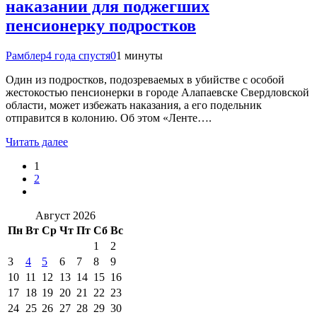
наказании для поджегших
пенсионерку подростков
Рамблер
4 года спустя
0
1 минуты
Один из подростков, подозреваемых в убийстве с особой
жестокостью пенсионерки в городе Алапаевске Свердловской
области, может избежать наказания, а его подельник
отправится в колонию. Об этом «Ленте….
Читать далее
1
2
Август 2026
Пн
Вт
Ср
Чт
Пт
Сб
Вс
1
2
3
4
5
6
7
8
9
10
11
12
13
14
15
16
17
18
19
20
21
22
23
24
25
26
27
28
29
30