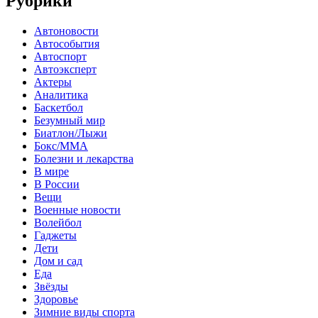
Рубрики
Автоновости
Автособытия
Автоспорт
Автоэксперт
Актеры
Аналитика
Баскетбол
Безумный мир
Биатлон/Лыжи
Бокс/MMA
Болезни и лекарства
В мире
В России
Вещи
Военные новости
Волейбол
Гаджеты
Дети
Дом и сад
Еда
Звёзды
Здоровье
Зимние виды спорта