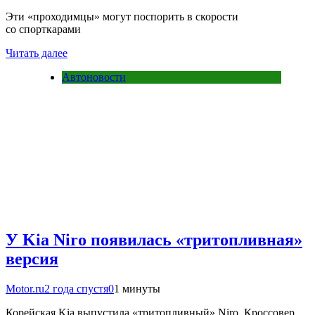
Эти «проходимцы» могут поспорить в скорости
со спорткарами
Читать далее
Автоновости
У Kia Niro появилась «тритопливная»
версия
Motor.ru
2 года спустя
0
1 минуты
Корейская Kia выпустила «тритопливный» Niro. Кроссовер