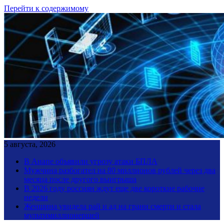
Перейти к содержимому
5 августа, 2026
В Анапе объявили угрозу атаки БПЛА
Мужчина разбогател на 80 миллионов рублей через два
месяца после другого выигрыша
В 2026 году россиян ждут еще две короткие рабочие
недели
Женщина увидела рай и ад на грани смерти и стала
мультимиллионершей