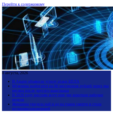
Перейти к содержимому
8 августа, 2026
В Анапе объявили угрозу атаки БПЛА
Мужчина разбогател на 80 миллионов рублей через два
месяца после другого выигрыша
В 2026 году россиян ждут еще две короткие рабочие
недели
Женщина увидела рай и ад на грани смерти и стала
мультимиллионершей