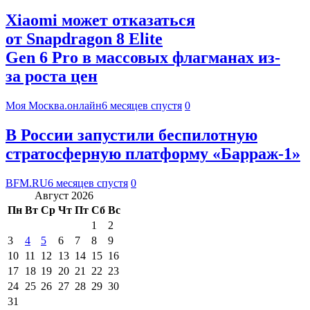
Xiaomi может отказаться
от Snapdragon 8 Elite
Gen 6 Pro в массовых флагманах из-
за роста цен
Моя Москва.онлайн
6 месяцев спустя
0
В России запустили беспилотную
стратосферную платформу «Барраж-1»
BFM.RU
6 месяцев спустя
0
Август 2026
Пн
Вт
Ср
Чт
Пт
Сб
Вс
1
2
3
4
5
6
7
8
9
10
11
12
13
14
15
16
17
18
19
20
21
22
23
24
25
26
27
28
29
30
31