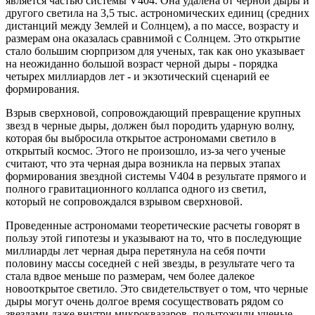
является частью системы V404. Она удалена от черной дыры и
другого светила на 3,5 тыс. астрономических единиц (средних
дистанций между Землей и Солнцем), а по массе, возрасту и
размерам она оказалась сравнимой с Солнцем. Это открытие
стало большим сюрпризом для ученых, так как оно указывает
на неожиданно большой возраст черной дыры - порядка
четырех миллиардов лет - и экзотический сценарий ее
формирования.
Взрыв сверхновой, сопровождающий превращение крупных
звезд в черные дыры, должен был породить ударную волну,
которая бы выбросила открытое астрономами светило в
открытый космос. Этого не произошло, из-за чего ученые
считают, что эта черная дыра возникла на первых этапах
формирования звездной системы V404 в результате прямого и
полного гравитационного коллапса одного из светил,
который не сопровождался взрывом сверхновой.
Проведенные астрономами теоретические расчеты говорят в
пользу этой гипотезы и указывают на то, что в последующие
миллиарды лет черная дыра перетянула на себя почти
половину массы соседней с ней звезды, в результате чего та
стала вдвое меньше по размерам, чем более далекое
новооткрытое светило. Это свидетельствует о том, что черные
дыры могут очень долгое время сосуществовать рядом со
звездами даже внутри микроквазаров, подытожили ученые.