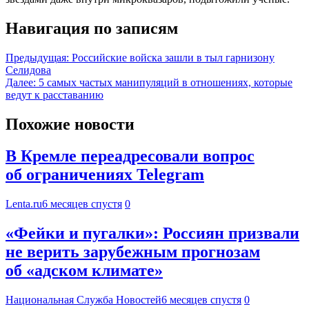
Навигация по записям
Предыдущая:
Российские войска зашли в тыл гарнизону
Селидова
Далее:
5 самых частых манипуляций в отношениях, которые
ведут к расставанию
Похожие новости
В Кремле переадресовали вопрос
об ограничениях Telegram
Lenta.ru
6 месяцев спустя
0
«Фейки и пугалки»: Россиян призвали
не верить зарубежным прогнозам
об «адском климате»
Национальная Служба Новостей
6 месяцев спустя
0