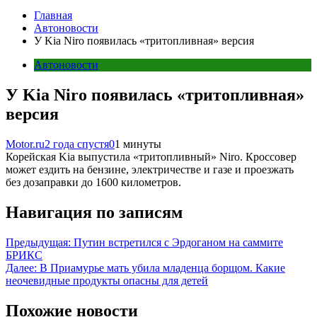
Главная
Автоновости
У Kia Niro появилась «тритопливная» версия
Автоновости
У Kia Niro появилась «тритопливная»
версия
Motor.ru
2 года спустя
0
1 минуты
Корейская Kia выпустила «тритопливный» Niro. Кроссовер
может ездить на бензине, электричестве и газе и проезжать
без дозаправки до 1600 километров.
Навигация по записям
Предыдущая:
Путин встретился с Эрдоганом на саммите
БРИКС
Далее:
В Приамурье мать убила младенца борщом. Какие
неочевидные продукты опасны для детей
Похожие новости