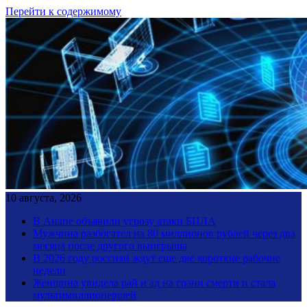
Перейти к содержимому
10 августа, 2026
В Анапе объявили угрозу атаки БПЛА
Мужчина разбогател на 80 миллионов рублей через два
месяца после другого выигрыша
В 2026 году россиян ждут еще две короткие рабочие
недели
Женщина увидела рай и ад на грани смерти и стала
мультимиллионершей