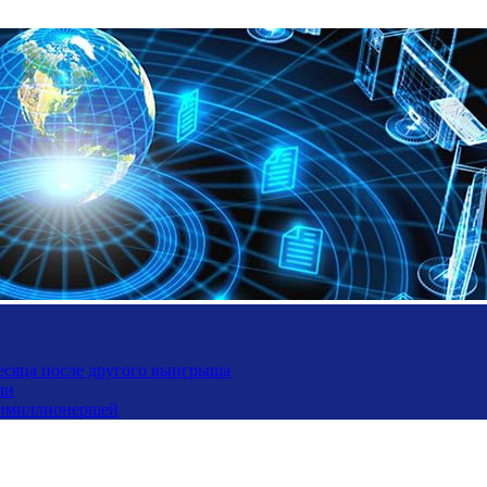
месяца после другого выигрыша
ли
ьтимиллионершей