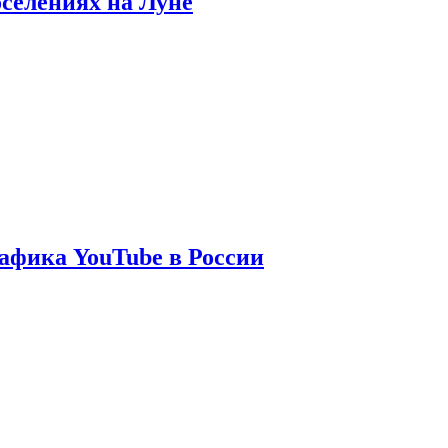
оселениях на Луне
афика YouTube в России