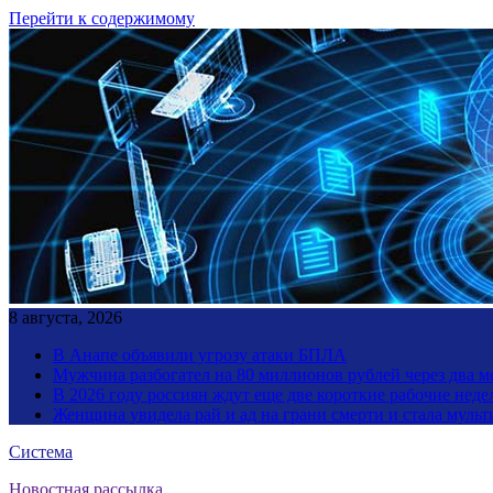
Перейти к содержимому
8 августа, 2026
В Анапе объявили угрозу атаки БПЛА
Мужчина разбогател на 80 миллионов рублей через два 
В 2026 году россиян ждут еще две короткие рабочие неде
Женщина увидела рай и ад на грани смерти и стала мул
Система
Новостная рассылка