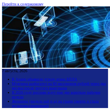
Перейти к содержимому
7 августа, 2026
В Анапе объявили угрозу атаки БПЛА
Мужчина разбогател на 80 миллионов рублей через два
месяца после другого выигрыша
В 2026 году россиян ждут еще две короткие рабочие
недели
Женщина увидела рай и ад на грани смерти и стала
мультимиллионершей