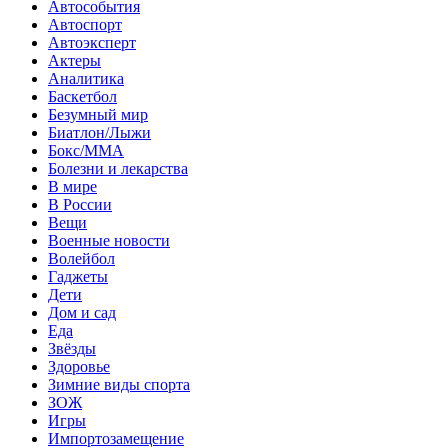
Автособытия
Автоспорт
Автоэксперт
Актеры
Аналитика
Баскетбол
Безумный мир
Биатлон/Лыжи
Бокс/MMA
Болезни и лекарства
В мире
В России
Вещи
Военные новости
Волейбол
Гаджеты
Дети
Дом и сад
Еда
Звёзды
Здоровье
Зимние виды спорта
ЗОЖ
Игры
Импортозамещение