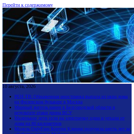
Перейти к содержимому
10 августа, 2026
РЕН ТВ: Обнаженная иностранка выпала из окна дома
на Филевском бульваре в Москва
Мирный житель ранен в Белгородской области в
результате атаки дрона ВСУ
Маленькие дети сели на электричку одни и уехали от
дома на 80 километров
Модель OnlyFans Кортни Кленни получила шесть лет за