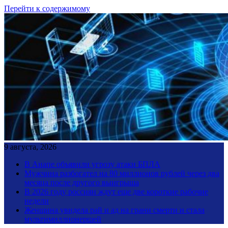
Перейти к содержимому
9 августа, 2026
В Анапе объявили угрозу атаки БПЛА
Мужчина разбогател на 80 миллионов рублей через два
месяца после другого выигрыша
В 2026 году россиян ждут еще две короткие рабочие
недели
Женщина увидела рай и ад на грани смерти и стала
мультимиллионершей