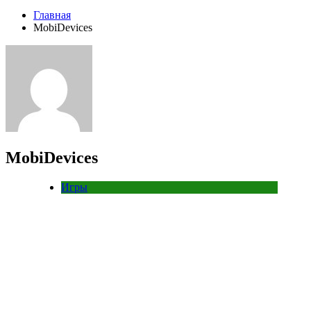
Главная
MobiDevices
MobiDevices
Игры