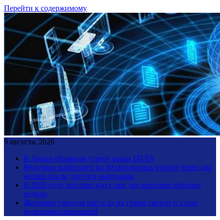
Перейти к содержимому
9 августа, 2026
В Анапе объявили угрозу атаки БПЛА
Мужчина разбогател на 80 миллионов рублей через два
месяца после другого выигрыша
В 2026 году россиян ждут еще две короткие рабочие
недели
Женщина увидела рай и ад на грани смерти и стала
мультимиллионершей