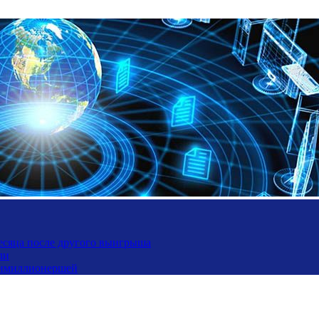
месяца после другого выигрыша
ли
ьтимиллионершей