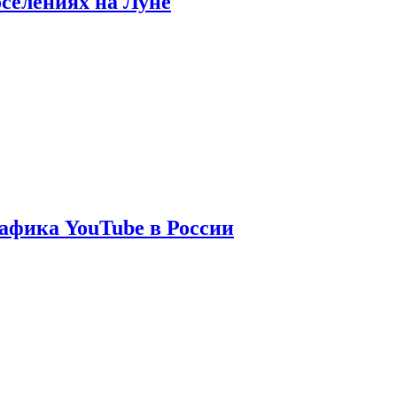
оселениях на Луне
афика YouTube в России