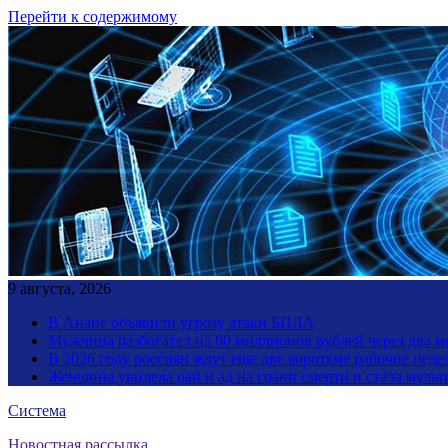
Перейти к содержимому
9 августа, 2026
В Анапе объявили угрозу атаки БПЛА
Мужчина разбогател на 80 миллионов рублей через два 
В 2026 году россиян ждут еще две короткие рабочие неде
Женщина увидела рай и ад на грани смерти и стала мул
Система
Новостная рассылка