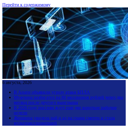
Перейти к содержимому
6 августа, 2026
В Анапе объявили угрозу атаки БПЛА
Мужчина разбогател на 80 миллионов рублей через два
месяца после другого выигрыша
В 2026 году россиян ждут еще две короткие рабочие
недели
Женщина увидела рай и ад на грани смерти и стала
мультимиллионершей