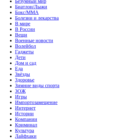
Безумный мир
Биатлон/Лыжи
Бокс/MMA
Болезни и лекарства
В мире
В России
Вещи
Военные новости
Волейбол
Гаджеты
Дети
Дом и сад
Еда
Звёзды
Здоровье
Зимние виды спорта
ЗОЖ
Игры
Импортозамещение
Интернет
Истории
Компании
Криминал
Культура
Лайфхаки