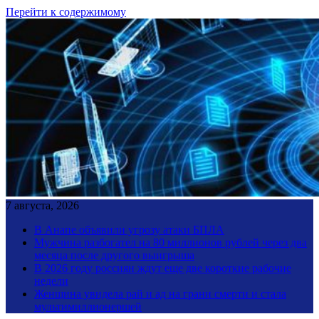
Перейти к содержимому
7 августа, 2026
В Анапе объявили угрозу атаки БПЛА
Мужчина разбогател на 80 миллионов рублей через два
месяца после другого выигрыша
В 2026 году россиян ждут еще две короткие рабочие
недели
Женщина увидела рай и ад на грани смерти и стала
мультимиллионершей