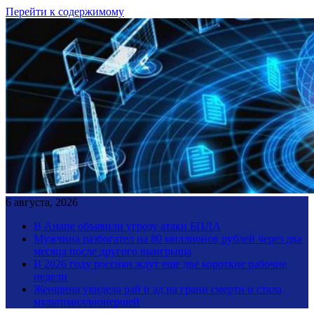
Перейти к содержимому
6 августа, 2026
В Анапе объявили угрозу атаки БПЛА
Мужчина разбогател на 80 миллионов рублей через два
месяца после другого выигрыша
В 2026 году россиян ждут еще две короткие рабочие
недели
Женщина увидела рай и ад на грани смерти и стала
мультимиллионершей