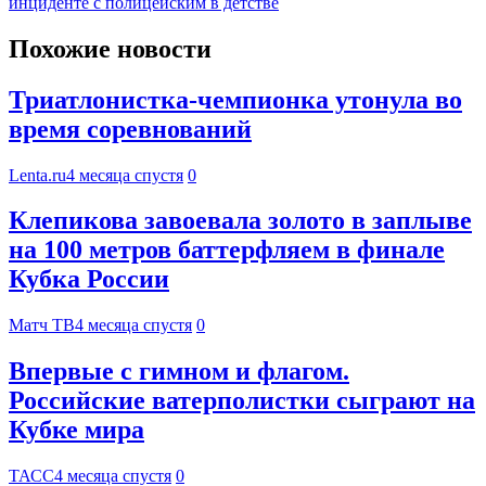
инциденте с полицейским в детстве
Похожие новости
Триатлонистка-чемпионка утонула во
время соревнований
Lenta.ru
4 месяца спустя
0
Клепикова завоевала золото в заплыве
на 100 метров баттерфляем в финале
Кубка России
Матч ТВ
4 месяца спустя
0
Впервые с гимном и флагом.
Российские ватерполистки сыграют на
Кубке мира
ТАСС
4 месяца спустя
0