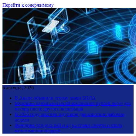
Перейти к содержимому
6 августа, 2026
В Анапе объявили угрозу атаки БПЛА
Мужчина разбогател на 80 миллионов рублей через два
месяца после другого выигрыша
В 2026 году россиян ждут еще две короткие рабочие
недели
Женщина увидела рай и ад на грани смерти и стала
мультимиллионершей