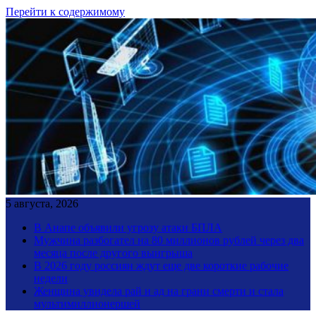
Перейти к содержимому
5 августа, 2026
В Анапе объявили угрозу атаки БПЛА
Мужчина разбогател на 80 миллионов рублей через два
месяца после другого выигрыша
В 2026 году россиян ждут еще две короткие рабочие
недели
Женщина увидела рай и ад на грани смерти и стала
мультимиллионершей