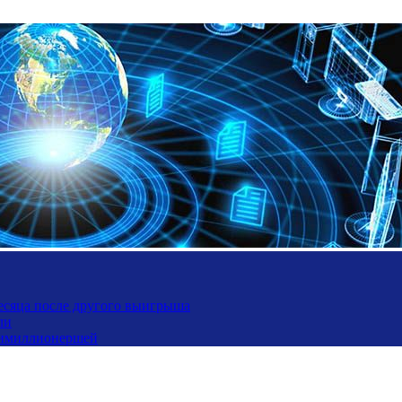
месяца после другого выигрыша
ли
ьтимиллионершей