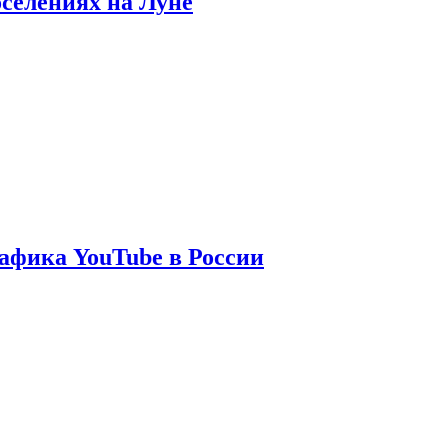
оселениях на Луне
афика YouTube в России