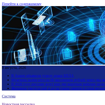
Перейти к содержимому
8 августа, 2026
В Анапе объявили угрозу атаки БПЛА
Мужчина разбогател на 80 миллионов рублей через два 
В 2026 году россиян ждут еще две короткие рабочие неде
Женщина увидела рай и ад на грани смерти и стала мул
Система
Новостная рассылка