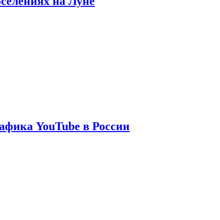
оселениях на Луне
афика YouTube в России