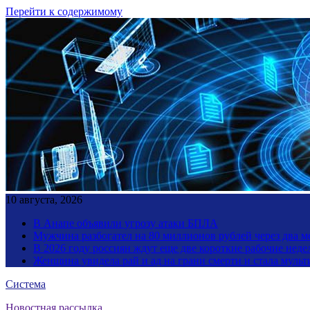
Перейти к содержимому
10 августа, 2026
В Анапе объявили угрозу атаки БПЛА
Мужчина разбогател на 80 миллионов рублей через два 
В 2026 году россиян ждут еще две короткие рабочие неде
Женщина увидела рай и ад на грани смерти и стала мул
Система
Новостная рассылка