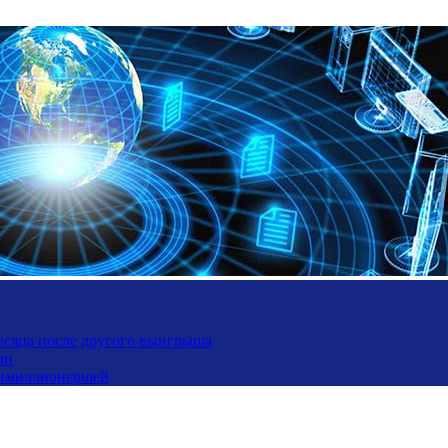
месяца после другого выигрыша
ли
ьтимиллионершей