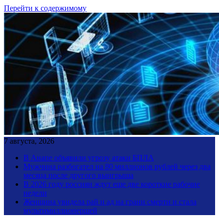
Перейти к содержимому
7 августа, 2026
В Анапе объявили угрозу атаки БПЛА
Мужчина разбогател на 80 миллионов рублей через два
месяца после другого выигрыша
В 2026 году россиян ждут еще две короткие рабочие
недели
Женщина увидела рай и ад на грани смерти и стала
мультимиллионершей