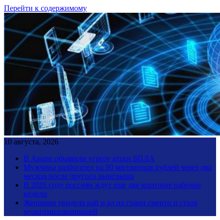
Перейти к содержимому
10 августа, 2026
В Анапе объявили угрозу атаки БПЛА
Мужчина разбогател на 80 миллионов рублей через два
месяца после другого выигрыша
В 2026 году россиян ждут еще две короткие рабочие
недели
Женщина увидела рай и ад на грани смерти и стала
мультимиллионершей