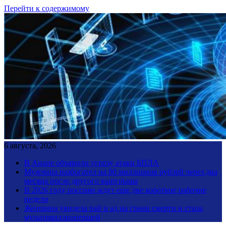
Перейти к содержимому
6 августа, 2026
В Анапе объявили угрозу атаки БПЛА
Мужчина разбогател на 80 миллионов рублей через два
месяца после другого выигрыша
В 2026 году россиян ждут еще две короткие рабочие
недели
Женщина увидела рай и ад на грани смерти и стала
мультимиллионершей