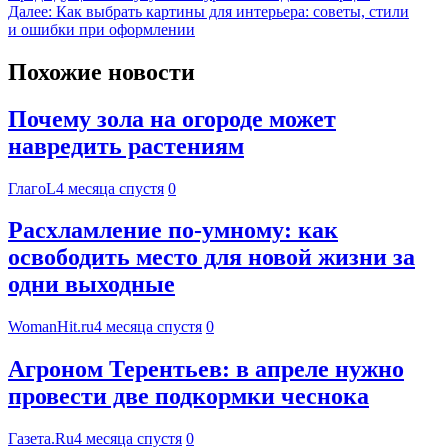
Далее:
Как выбрать картины для интерьера: советы, стили
и ошибки при оформлении
Похожие новости
Почему зола на огороде может
навредить растениям
ГлагоL
4 месяца спустя
0
Расхламление по-умному: как
освободить место для новой жизни за
одни выходные
WomanHit.ru
4 месяца спустя
0
Агроном Терентьев: в апреле нужно
провести две подкормки чеснока
Газета.Ru
4 месяца спустя
0