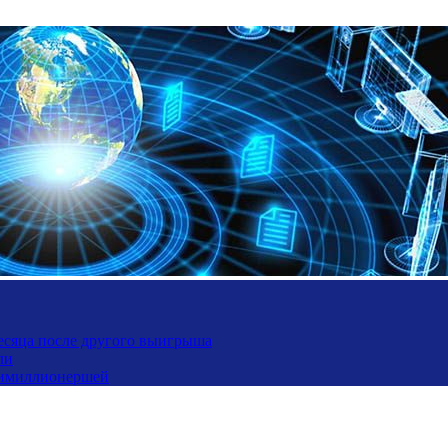
месяца после другого выигрыша
ли
ьтимиллионершей