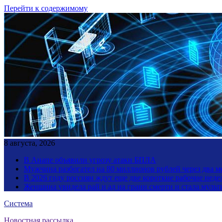
Перейти к содержимому
8 августа, 2026
В Анапе объявили угрозу атаки БПЛА
Мужчина разбогател на 80 миллионов рублей через два 
В 2026 году россиян ждут еще две короткие рабочие неде
Женщина увидела рай и ад на грани смерти и стала мул
Система
Новостная рассылка