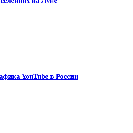
оселениях на Луне
афика YouTube в России