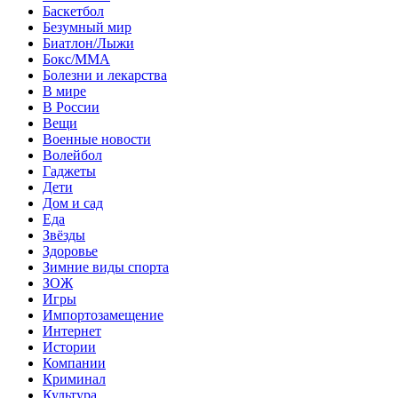
Баскетбол
Безумный мир
Биатлон/Лыжи
Бокс/MMA
Болезни и лекарства
В мире
В России
Вещи
Военные новости
Волейбол
Гаджеты
Дети
Дом и сад
Еда
Звёзды
Здоровье
Зимние виды спорта
ЗОЖ
Игры
Импортозамещение
Интернет
Истории
Компании
Криминал
Культура