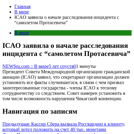
Главная
В мире
ICAO заявила о начале расследования инцидента с
“самолетом Протасевича”
В мире
ICAO заявила о начале расследования
инцидента с “самолетом Протасевича”
NEWSru.com :: В мире
5 лет спустя
0
1 минуты
Президент Совета Международной организации гражданской
авиации (ICAO) заявил, что секретариат организации должен
установить все факты случившегося, в связи с чем призвал
заинтересованные государства - члены ICAO к тесному
сотрудничеству со следствием. Совет намерен установить в
том числе возможность нарушения Чикагской конвенции.
Навигация по записям
Предыдущая:
Кассир Сбера вызвала Росгвардию к клиенту,
который хотел положить на счет 40 тыс. монетами