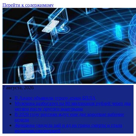
Перейти к содержимому
7 августа, 2026
В Анапе объявили угрозу атаки БПЛА
Мужчина разбогател на 80 миллионов рублей через два
месяца после другого выигрыша
В 2026 году россиян ждут еще две короткие рабочие
недели
Женщина увидела рай и ад на грани смерти и стала
мультимиллионершей