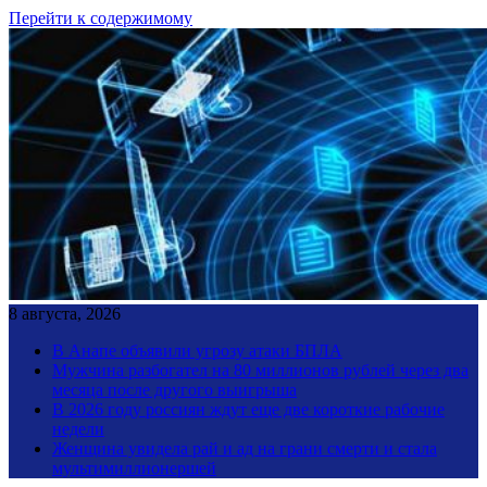
Перейти к содержимому
8 августа, 2026
В Анапе объявили угрозу атаки БПЛА
Мужчина разбогател на 80 миллионов рублей через два
месяца после другого выигрыша
В 2026 году россиян ждут еще две короткие рабочие
недели
Женщина увидела рай и ад на грани смерти и стала
мультимиллионершей