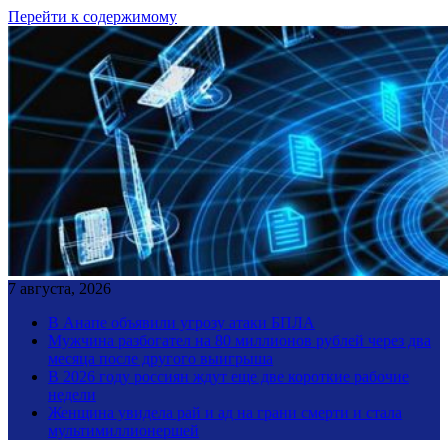
Перейти к содержимому
7 августа, 2026
В Анапе объявили угрозу атаки БПЛА
Мужчина разбогател на 80 миллионов рублей через два
месяца после другого выигрыша
В 2026 году россиян ждут еще две короткие рабочие
недели
Женщина увидела рай и ад на грани смерти и стала
мультимиллионершей