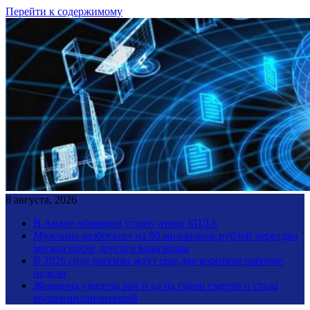
Перейти к содержимому
8 августа, 2026
В Анапе объявили угрозу атаки БПЛА
Мужчина разбогател на 80 миллионов рублей через два
месяца после другого выигрыша
В 2026 году россиян ждут еще две короткие рабочие
недели
Женщина увидела рай и ад на грани смерти и стала
мультимиллионершей