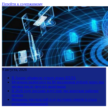
Перейти к содержимому
9 августа, 2026
В Анапе объявили угрозу атаки БПЛА
Мужчина разбогател на 80 миллионов рублей через два
месяца после другого выигрыша
В 2026 году россиян ждут еще две короткие рабочие
недели
Женщина увидела рай и ад на грани смерти и стала
мультимиллионершей