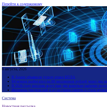
Перейти к содержимому
6 августа, 2026
В Анапе объявили угрозу атаки БПЛА
Мужчина разбогател на 80 миллионов рублей через два 
В 2026 году россиян ждут еще две короткие рабочие неде
Женщина увидела рай и ад на грани смерти и стала мул
Система
Новостная рассылка