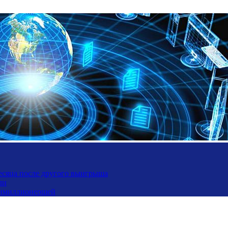
месяца после другого выигрыша
ли
ьтимиллионершей