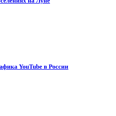
оселениях на Луне
афика YouTube в России