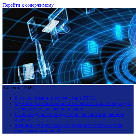
Перейти к содержимому
9 августа, 2026
В Анапе объявили угрозу атаки БПЛА
Мужчина разбогател на 80 миллионов рублей через два
месяца после другого выигрыша
В 2026 году россиян ждут еще две короткие рабочие
недели
Женщина увидела рай и ад на грани смерти и стала
мультимиллионершей