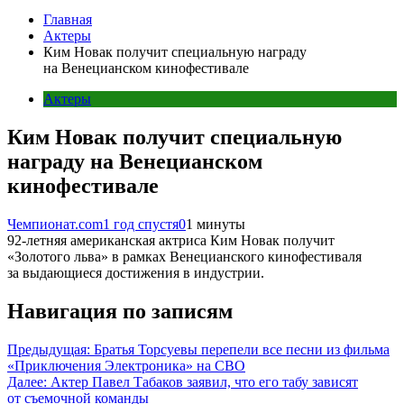
Главная
Актеры
Ким Новак получит специальную награду
на Венецианском кинофестивале
Актеры
Ким Новак получит специальную
награду на Венецианском
кинофестивале
Чемпионат.com
1 год спустя
0
1 минуты
92-летняя американская актриса Ким Новак получит
«Золотого льва» в рамках Венецианского кинофестиваля
за выдающиеся достижения в индустрии.
Навигация по записям
Предыдущая:
Братья Торсуевы перепели все песни из фильма
«Приключения Электроника» на СВО
Далее:
Актер Павел Табаков заявил, что его табу зависят
от съемочной команды