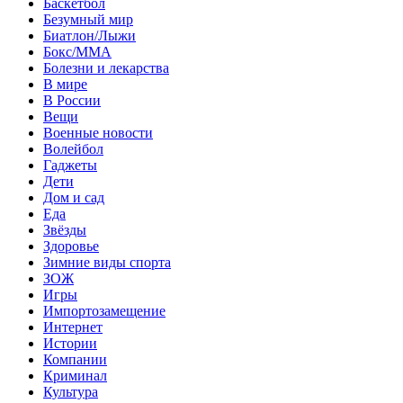
Баскетбол
Безумный мир
Биатлон/Лыжи
Бокс/MMA
Болезни и лекарства
В мире
В России
Вещи
Военные новости
Волейбол
Гаджеты
Дети
Дом и сад
Еда
Звёзды
Здоровье
Зимние виды спорта
ЗОЖ
Игры
Импортозамещение
Интернет
Истории
Компании
Криминал
Культура