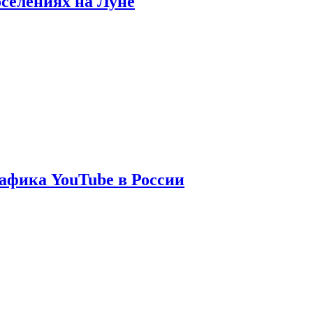
оселениях на Луне
афика YouTube в России