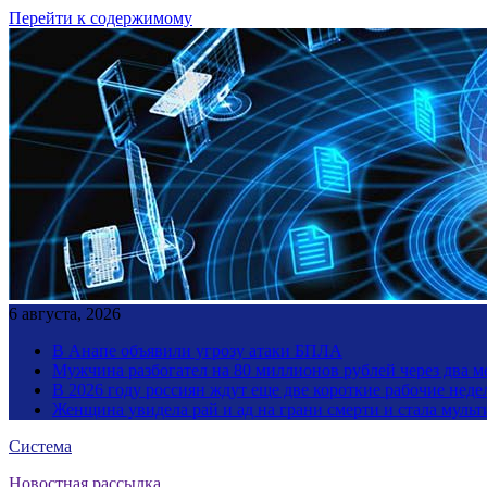
Перейти к содержимому
6 августа, 2026
В Анапе объявили угрозу атаки БПЛА
Мужчина разбогател на 80 миллионов рублей через два 
В 2026 году россиян ждут еще две короткие рабочие неде
Женщина увидела рай и ад на грани смерти и стала мул
Система
Новостная рассылка