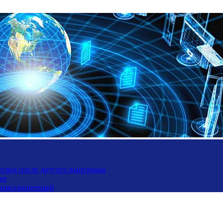
месяца после другого выигрыша
ли
ьтимиллионершей