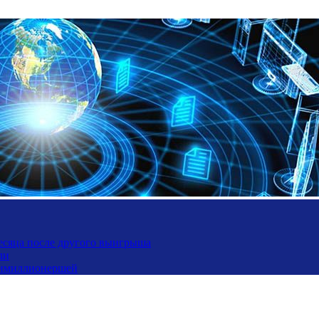
месяца после другого выигрыша
ли
ьтимиллионершей