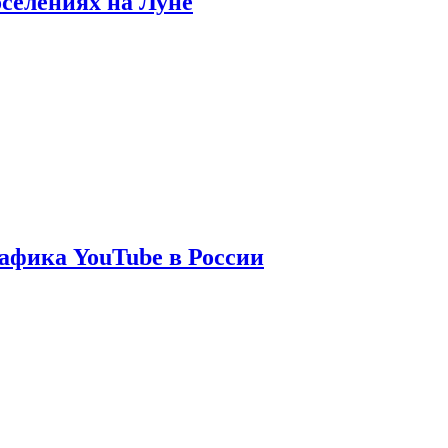
оселениях на Луне
афика YouTube в России