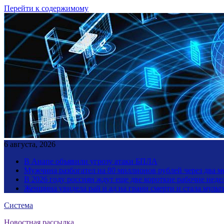
Перейти к содержимому
6 августа, 2026
В Анапе объявили угрозу атаки БПЛА
Мужчина разбогател на 80 миллионов рублей через два 
В 2026 году россиян ждут еще две короткие рабочие неде
Женщина увидела рай и ад на грани смерти и стала мул
Система
Новостная рассылка