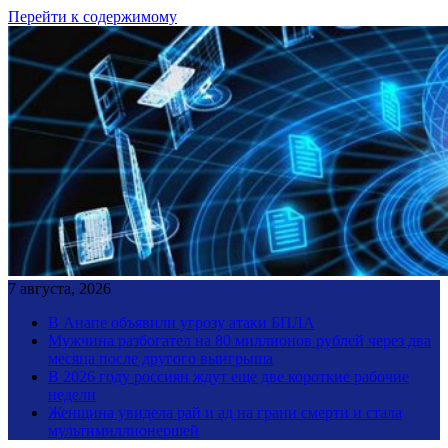
Перейти к содержимому
7 августа, 2026
В Анапе объявили угрозу атаки БПЛА
Мужчина разбогател на 80 миллионов рублей через два
месяца после другого выигрыша
В 2026 году россиян ждут еще две короткие рабочие
недели
Женщина увидела рай и ад на грани смерти и стала
мультимиллионершей