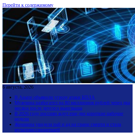
Перейти к содержимому
6 августа, 2026
В Анапе объявили угрозу атаки БПЛА
Мужчина разбогател на 80 миллионов рублей через два
месяца после другого выигрыша
В 2026 году россиян ждут еще две короткие рабочие
недели
Женщина увидела рай и ад на грани смерти и стала
мультимиллионершей