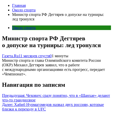
Главная
Около спорта
Министр спорта РФ Дегтярев о допуске на турниры:
лед тронулся
Около спорта
Министр спорта РФ Дегтярев
о допуске на турниры: лед тронулся
Газета.Ru
11 месяцев спустя
0
1 минуты
Министр спорта и глава Олимпийского комитета России
(ОКР) Михаил Дегтярев заявил, что в работе
с международными организациями есть прогресс, передает
«Чемпионат».
Навигация по записям
Предыдущая:
Чехович: сразу понятно, что в «Шанхае» делают
что-то грандиозное
Далее:
Хабиб Нурмагомедов назвал двух россиян, которые
близки к переходу в UFC