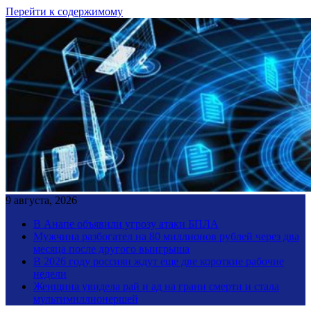
Перейти к содержимому
9 августа, 2026
В Анапе объявили угрозу атаки БПЛА
Мужчина разбогател на 80 миллионов рублей через два
месяца после другого выигрыша
В 2026 году россиян ждут еще две короткие рабочие
недели
Женщина увидела рай и ад на грани смерти и стала
мультимиллионершей