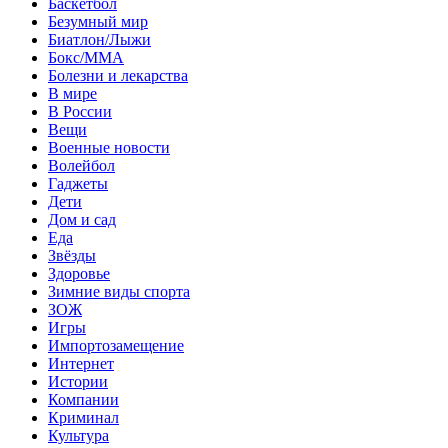
Баскетбол
Безумный мир
Биатлон/Лыжи
Бокс/MMA
Болезни и лекарства
В мире
В России
Вещи
Военные новости
Волейбол
Гаджеты
Дети
Дом и сад
Еда
Звёзды
Здоровье
Зимние виды спорта
ЗОЖ
Игры
Импортозамещение
Интернет
Истории
Компании
Криминал
Культура