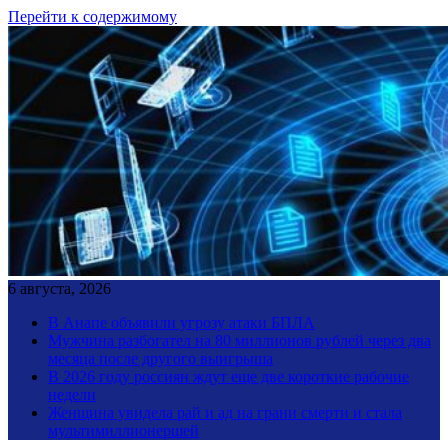
Перейти к содержимому
6 августа, 2026
В Анапе объявили угрозу атаки БПЛА
Мужчина разбогател на 80 миллионов рублей через два
месяца после другого выигрыша
В 2026 году россиян ждут еще две короткие рабочие
недели
Женщина увидела рай и ад на грани смерти и стала
мультимиллионершей