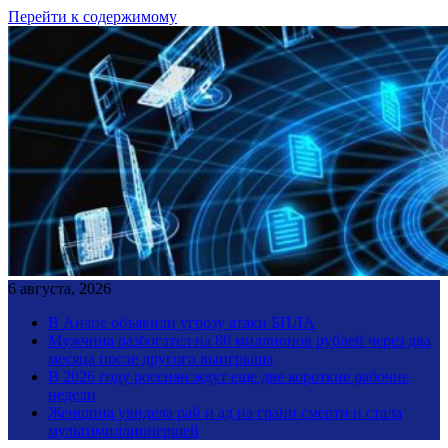
Перейти к содержимому
6 августа, 2026
В Анапе объявили угрозу атаки БПЛА
Мужчина разбогател на 80 миллионов рублей через два
месяца после другого выигрыша
В 2026 году россиян ждут еще две короткие рабочие
недели
Женщина увидела рай и ад на грани смерти и стала
мультимиллионершей