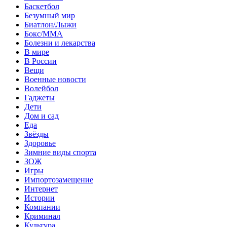
Баскетбол
Безумный мир
Биатлон/Лыжи
Бокс/MMA
Болезни и лекарства
В мире
В России
Вещи
Военные новости
Волейбол
Гаджеты
Дети
Дом и сад
Еда
Звёзды
Здоровье
Зимние виды спорта
ЗОЖ
Игры
Импортозамещение
Интернет
Истории
Компании
Криминал
Культура