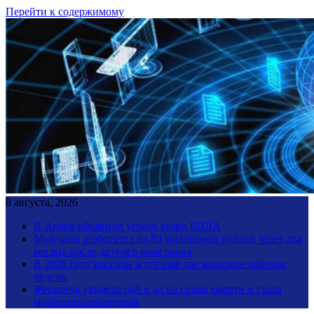
Перейти к содержимому
8 августа, 2026
В Анапе объявили угрозу атаки БПЛА
Мужчина разбогател на 80 миллионов рублей через два
месяца после другого выигрыша
В 2026 году россиян ждут еще две короткие рабочие
недели
Женщина увидела рай и ад на грани смерти и стала
мультимиллионершей