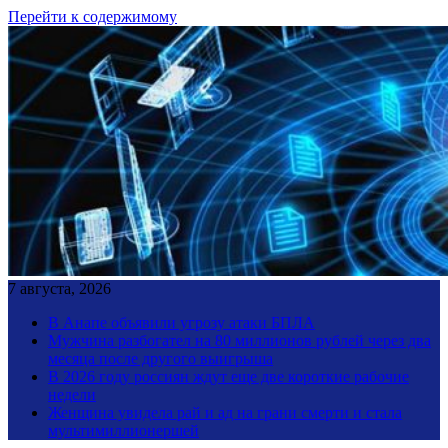
Перейти к содержимому
7 августа, 2026
В Анапе объявили угрозу атаки БПЛА
Мужчина разбогател на 80 миллионов рублей через два
месяца после другого выигрыша
В 2026 году россиян ждут еще две короткие рабочие
недели
Женщина увидела рай и ад на грани смерти и стала
мультимиллионершей