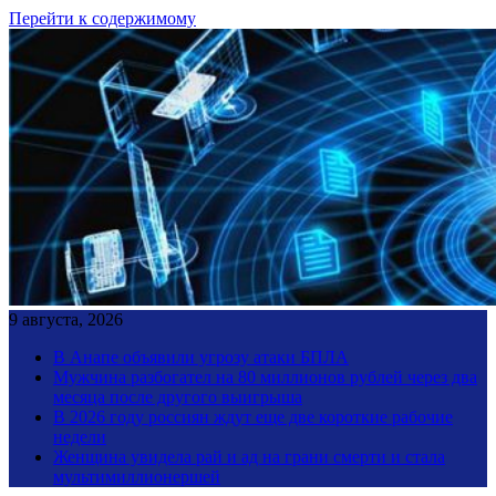
Перейти к содержимому
9 августа, 2026
В Анапе объявили угрозу атаки БПЛА
Мужчина разбогател на 80 миллионов рублей через два
месяца после другого выигрыша
В 2026 году россиян ждут еще две короткие рабочие
недели
Женщина увидела рай и ад на грани смерти и стала
мультимиллионершей