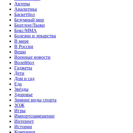
Актеры
Аналитика
Баскетбол
Безумный мир
Биатлон/Лыжи
Бокс/MMA
Болезни и лекарства
В мире
В России
Вещи
Военные новости
Волейбол
Гаджеты
Дети
Дом и сад
Еда
Звёзды
Здоровье
Зимние виды спорта
ЗОЖ
Игры
Импортозамещение
Интернет
Истории
Компании