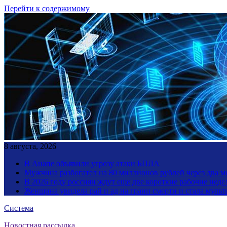
Перейти к содержимому
8 августа, 2026
В Анапе объявили угрозу атаки БПЛА
Мужчина разбогател на 80 миллионов рублей через два 
В 2026 году россиян ждут еще две короткие рабочие неде
Женщина увидела рай и ад на грани смерти и стала мул
Система
Новостная рассылка