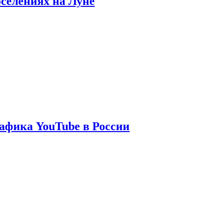
оселениях на Луне
афика YouTube в России