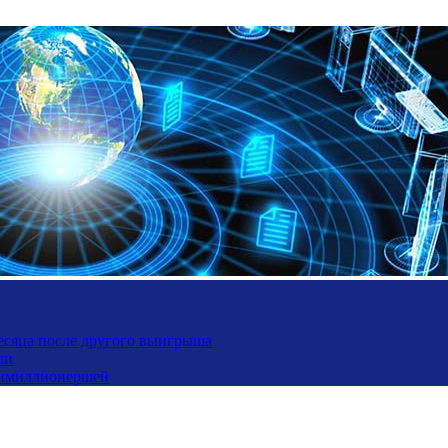
месяца после другого выигрыша
ли
ьтимиллионершей