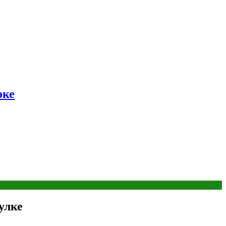
оке
улке