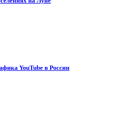
оселениях на Луне
афика YouTube в России