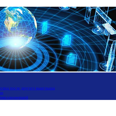
месяца после другого выигрыша
ли
ьтимиллионершей