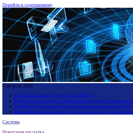
Перейти к содержимому
6 августа, 2026
В Анапе объявили угрозу атаки БПЛА
Мужчина разбогател на 80 миллионов рублей через два 
В 2026 году россиян ждут еще две короткие рабочие неде
Женщина увидела рай и ад на грани смерти и стала мул
Система
Новостная рассылка