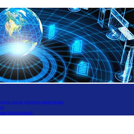
месяца после другого выигрыша
ли
ьтимиллионершей