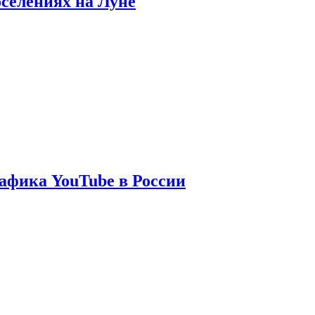
оселениях на Луне
афика YouTube в России