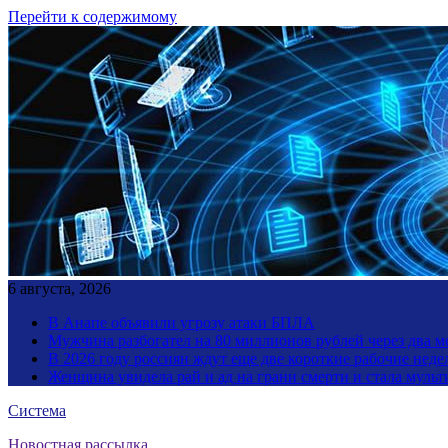
Перейти к содержимому
6 августа, 2026
В Анапе объявили угрозу атаки БПЛА
Мужчина разбогател на 80 миллионов рублей через два 
В 2026 году россиян ждут еще две короткие рабочие неде
Женщина увидела рай и ад на грани смерти и стала мул
Система
Новостная рассылка