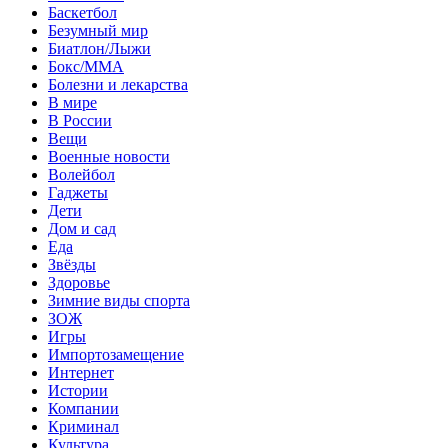
Баскетбол
Безумный мир
Биатлон/Лыжи
Бокс/MMA
Болезни и лекарства
В мире
В России
Вещи
Военные новости
Волейбол
Гаджеты
Дети
Дом и сад
Еда
Звёзды
Здоровье
Зимние виды спорта
ЗОЖ
Игры
Импортозамещение
Интернет
Истории
Компании
Криминал
Культура