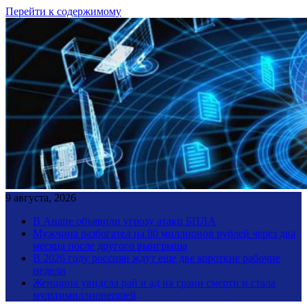
Перейти к содержимому
9 августа, 2026
В Анапе объявили угрозу атаки БПЛА
Мужчина разбогател на 80 миллионов рублей через два
месяца после другого выигрыша
В 2026 году россиян ждут еще две короткие рабочие
недели
Женщина увидела рай и ад на грани смерти и стала
мультимиллионершей