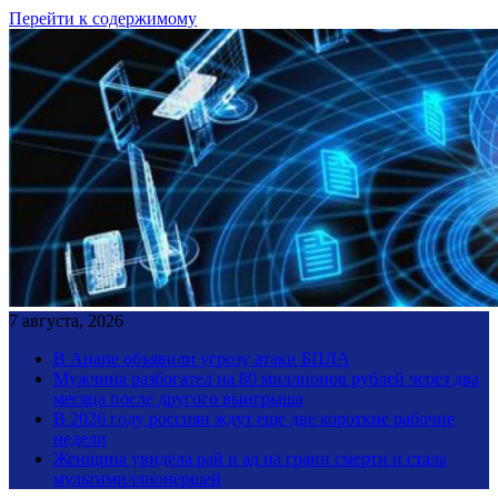
Перейти к содержимому
7 августа, 2026
В Анапе объявили угрозу атаки БПЛА
Мужчина разбогател на 80 миллионов рублей через два
месяца после другого выигрыша
В 2026 году россиян ждут еще две короткие рабочие
недели
Женщина увидела рай и ад на грани смерти и стала
мультимиллионершей