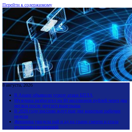
Перейти к содержимому
8 августа, 2026
В Анапе объявили угрозу атаки БПЛА
Мужчина разбогател на 80 миллионов рублей через два
месяца после другого выигрыша
В 2026 году россиян ждут еще две короткие рабочие
недели
Женщина увидела рай и ад на грани смерти и стала
мультимиллионершей