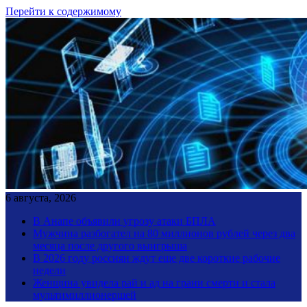
Перейти к содержимому
6 августа, 2026
В Анапе объявили угрозу атаки БПЛА
Мужчина разбогател на 80 миллионов рублей через два
месяца после другого выигрыша
В 2026 году россиян ждут еще две короткие рабочие
недели
Женщина увидела рай и ад на грани смерти и стала
мультимиллионершей