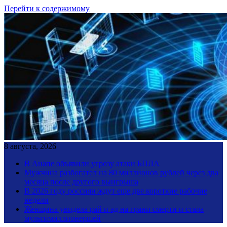
Перейти к содержимому
8 августа, 2026
В Анапе объявили угрозу атаки БПЛА
Мужчина разбогател на 80 миллионов рублей через два
месяца после другого выигрыша
В 2026 году россиян ждут еще две короткие рабочие
недели
Женщина увидела рай и ад на грани смерти и стала
мультимиллионершей