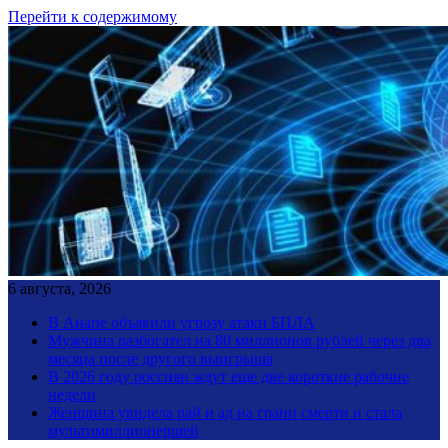
Перейти к содержимому
6 августа, 2026
В Анапе объявили угрозу атаки БПЛА
Мужчина разбогател на 80 миллионов рублей через два
месяца после другого выигрыша
В 2026 году россиян ждут еще две короткие рабочие
недели
Женщина увидела рай и ад на грани смерти и стала
мультимиллионершей