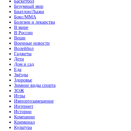
Баскетбол
Безумный мир
Биатлон/Лыжи
Бокс/MMA
Болезни и лекарства
В мире
В России
Вещи
Военные новости
Волейбол
Гаджеты
Дети
Дом и сад
Еда
Звёзды
Здоровье
Зимние виды спорта
ЗОЖ
Игры
Импортозамещение
Интернет
Истории
Компании
Криминал
Культура