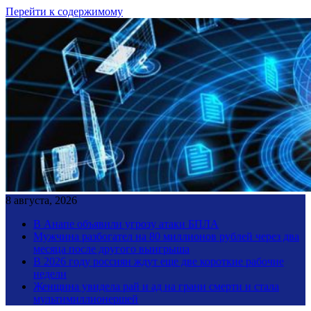
Перейти к содержимому
8 августа, 2026
В Анапе объявили угрозу атаки БПЛА
Мужчина разбогател на 80 миллионов рублей через два
месяца после другого выигрыша
В 2026 году россиян ждут еще две короткие рабочие
недели
Женщина увидела рай и ад на грани смерти и стала
мультимиллионершей