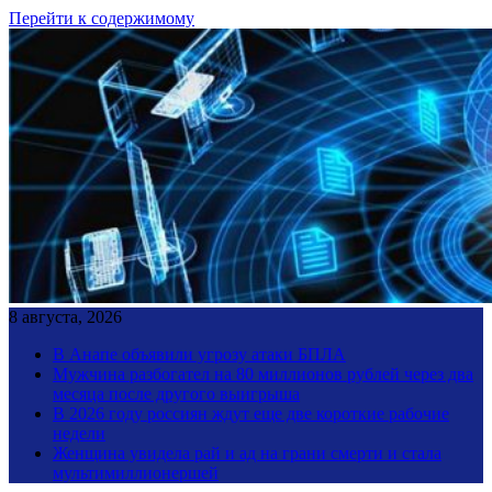
Перейти к содержимому
8 августа, 2026
В Анапе объявили угрозу атаки БПЛА
Мужчина разбогател на 80 миллионов рублей через два
месяца после другого выигрыша
В 2026 году россиян ждут еще две короткие рабочие
недели
Женщина увидела рай и ад на грани смерти и стала
мультимиллионершей